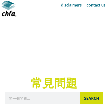
disclaimers
contact us
常見問題
SEARCH